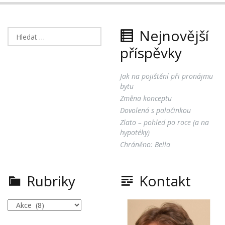
Nejnovější
Vyhledávání
příspěvky
Jak na pojištění při pronájmu
bytu
Změna konceptu
Dovolená s palačinkou
Zlato – pohled po roce (a na
hypotéky)
Chráněno: Bella
Rubriky
Kontakt
Rubriky