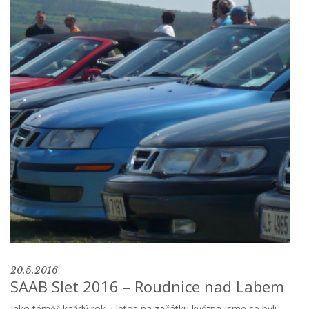
20.5.2016
SAAB Slet 2016 – Roudnice nad Labem
Jako téměř každý rok, i letos na začátku května jsme se byli