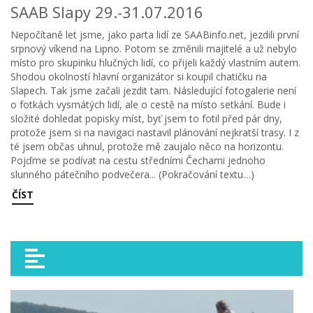
SAAB Slapy 29.-31.07.2016
Nepočítaně let jsme, jako parta lidí ze SAABinfo.net, jezdili první
srpnový víkend na Lipno. Potom se změnili majitelé a už nebylo
místo pro skupinku hlučných lidí, co přijeli každý vlastním autem.
Shodou okolností hlavní organizátor si koupil chatičku na
Slapech. Tak jsme začali jezdit tam. Následující fotogalerie není
o fotkách vysmátých lidí, ale o cestě na místo setkání. Bude i
složité dohledat popisky míst, byť jsem to fotil před pár dny,
protože jsem si na navigaci nastavil plánování nejkratší trasy. I z
té jsem občas uhnul, protože mě zaujalo něco na horizontu.
Pojďme se podívat na cestu středními Čechami jednoho
slunného pátečního podvečera... (Pokračování textu…)
ČÍST