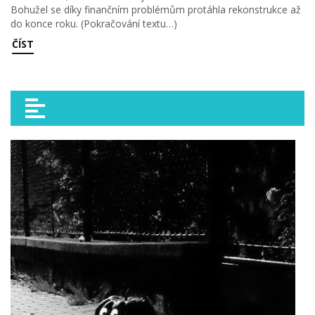
Bohužel se díky finančním problémům protáhla rekonstrukce až
do konce roku. (Pokračování textu…)
ČÍST