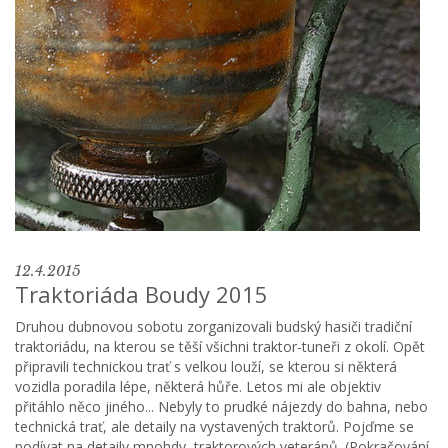
12.4.2015
Traktoriáda Boudy 2015
Druhou dubnovou sobotu zorganizovali budský hasiči tradiční
traktoriádu, na kterou se těší všichni traktor-tuneři z okolí. Opět
připravili technickou trať s velkou louží, se kterou si některá
vozidla poradila lépe, některá hůře. Letos mi ale objektiv
přitáhlo něco jiného... Nebyly to prudké nájezdy do bahna, nebo
technická trať, ale detaily na vystavených traktorů. Pojďme se
podívat na detaily mnohdy traktorových veteránů. (Pokračování