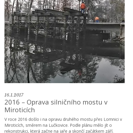
16.1.2017
2016 – Oprava silničního mostu v
Miroticích
V roce 2016 došlo i na opravu druhého mostu přes Lomnici v
Miroticích, směrem na Lučkovice. Podle plánu mělo jít o
rekonstrukci, která začne na jaře a skončí začátkem září.