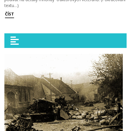
textu…)
ČÍST