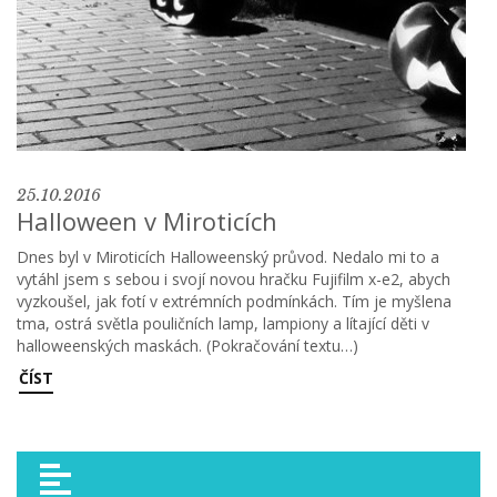
25.10.2016
Halloween v Miroticích
Dnes byl v Miroticích Halloweenský průvod. Nedalo mi to a
vytáhl jsem s sebou i svojí novou hračku Fujifilm x-e2, abych
vyzkoušel, jak fotí v extrémních podmínkách. Tím je myšlena
tma, ostrá světla pouličních lamp, lampiony a lítající děti v
halloweenských maskách. (Pokračování textu…)
ČÍST