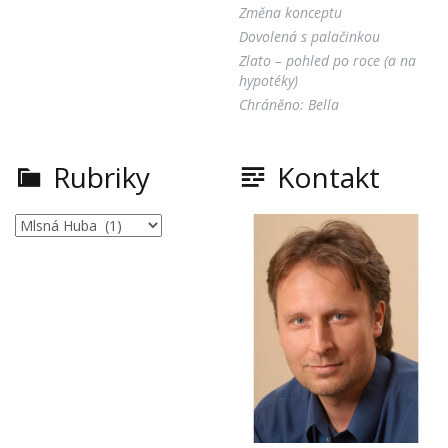
Změna konceptu
Dovolená s palačinkou
Zlato – pohled po roce (a na
hypotéky)
Chráněno: Bella
Rubriky
Kontakt
Rubriky