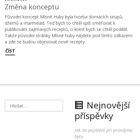
Změna konceptu
Původní koncept Mlsné Huby byla tvorba domácích sirupů,
džemů a marmelád. Teď bych to chtěl spíš směřovat k
publikování zajímavých receptů, o které bych se chtěl podělit.
Takže původní stránky Mlsné huby najdete pod tímto odkazem
a zde se budou objevovat nové recepty.
ČÍST
Nejnovější
Vyhledávání
příspěvky
Jak na pojištění při pronájmu
bytu