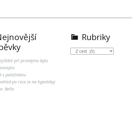
ejnovější
Rubriky
spěvky
Rubriky
ojištění při pronájmu bytu
onceptu
á s palačinkou
pohled po roce (a na hypotéky)
: Bella