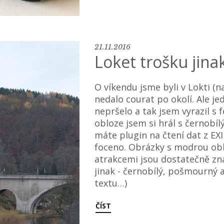
21.11.2016
Loket trošku jina
O víkendu jsme byli v Lokti (n
nedalo courat po okolí. Ale je
nepršelo a tak jsem vyrazil s
obloze jsem si hrál s černobí
máte plugin na čtení dat z EXI
foceno. Obrázky s modrou obl
atrakcemi jsou dostatečně zn
jinak - černobílý, pošmourný a
textu…)
ČÍST