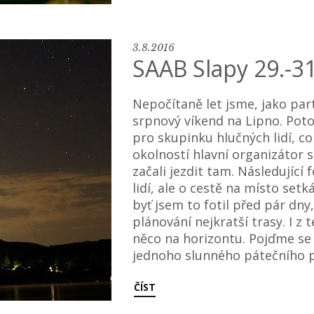
3.8.2016
SAAB Slapy 29.-3
Nepočítaně let jsme, jako parta
srpnový víkend na Lipno. Poto
pro skupinku hlučných lidí, co
okolností hlavní organizátor s
začali jezdit tam. Následující
lidí, ale o cestě na místo setk
byť jsem to fotil před pár dny
plánování nejkratší trasy. I z
něco na horizontu. Pojďme se
jednoho slunného pátečního p
ČÍST