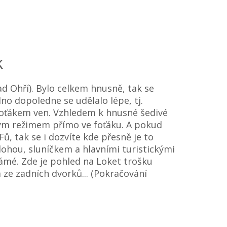
k
ad Ohří). Bylo celkem hnusně, tak se
dno dopoledne se udělalo lépe, tj.
 foťákem ven. Vzhledem k hnusné šedivé
lým režimem přímo ve foťáku. A pokud
Fů, tak se i dozvíte kde přesně je to
ohou, sluníčkem a hlavními turistickými
ámé. Zde je pohled na Loket trošku
 ze zadních dvorků... (Pokračování