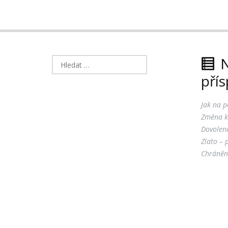
N
Vyhledávání
pří
Jak na p
Změna k
Dovolen
Zlato – 
Chráněno