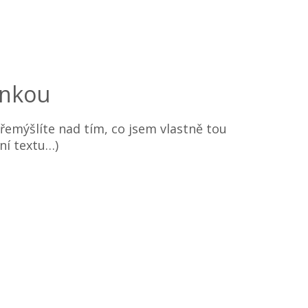
inkou
 přemýšlíte nad tím, co jsem vlastně tou
ní textu…)