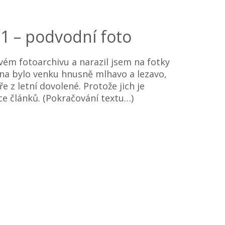
1 – podvodní foto
vém fotoarchivu a narazil jsem na fotky
vna bylo venku hnusně mlhavo a lezavo,
e z letní dovolené. Protože jich je
íce článků. (Pokračování textu…)