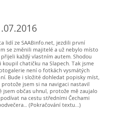
1.07.2016
 lidí ze SAABinfo.net, jezdili první
m se změnili majitelé a už nebylo místo
 přijeli každý vlastním autem. Shodou
i koupil chatičku na Slapech. Tak jsme
 fotogalerie není o fotkách vysmátých
ání. Bude i složité dohledat popisky míst,
, protože jsem si na navigaci nastavil
 té jsem občas uhnul, protože mě zaujalo
 podívat na cestu středními Čechami
odvečera... (Pokračování textu…)