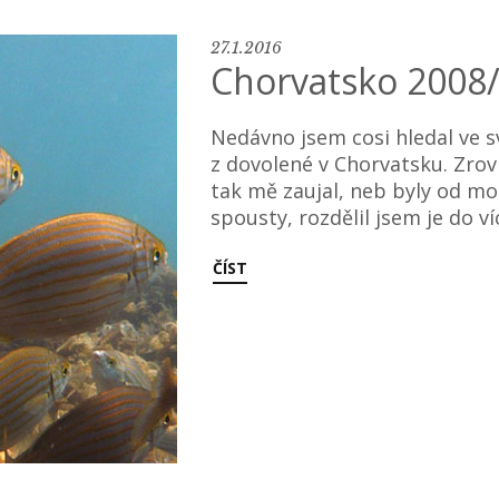
27.1.2016
Chorvatsko 2008/
Nedávno jsem cosi hledal ve s
z dovolené v Chorvatsku. Zro
tak mě zaujal, neb byly od moř
spousty, rozdělil jsem je do v
ČÍST