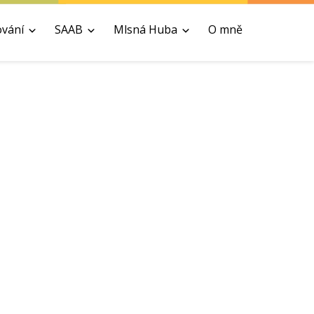
ování
SAAB
Mlsná Huba
O mně