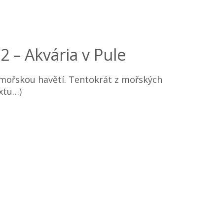
 – Akvária v Pule
 mořskou havětí. Tentokrát z mořských
extu…)