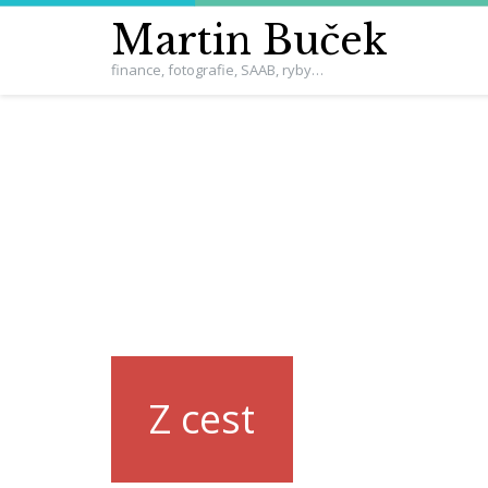
Martin Buček
finance, fotografie, SAAB, ryby…
Z cest