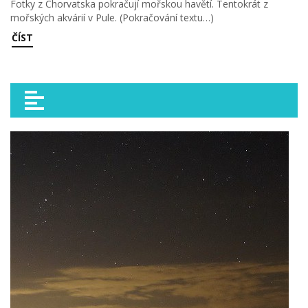
Fotky z Chorvatska pokračují mořskou havětí. Tentokrát z
mořských akvárií v Pule. (Pokračování textu…)
ČÍST