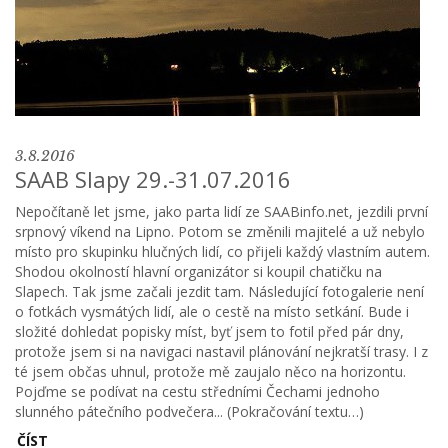
3.8.2016
SAAB Slapy 29.-31.07.2016
Nepočítaně let jsme, jako parta lidí ze SAABinfo.net, jezdili první
srpnový víkend na Lipno. Potom se změnili majitelé a už nebylo
místo pro skupinku hlučných lidí, co přijeli každý vlastním autem.
Shodou okolností hlavní organizátor si koupil chatičku na
Slapech. Tak jsme začali jezdit tam. Následující fotogalerie není
o fotkách vysmátých lidí, ale o cestě na místo setkání. Bude i
složité dohledat popisky míst, byť jsem to fotil před pár dny,
protože jsem si na navigaci nastavil plánování nejkratší trasy. I z
té jsem občas uhnul, protože mě zaujalo něco na horizontu.
Pojďme se podívat na cestu středními Čechami jednoho
slunného pátečního podvečera... (Pokračování textu…)
ČÍST