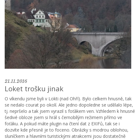
21.11.2016
Loket trošku jinak
O víkendu jsme byli v Lokti (nad Ohří). Bylo celkem hnusně, tak
se nedalo courat po okolí. Ale jedno dopoledne se udělalo lépe,
tj. nepršelo a tak jsem vyrazil s foťákem ven. Vzhledem k hnusné
šedivé obloze jsem si hrál s černobílým režimem přímo ve
foťáku. A pokud máte plugin na čtení dat z EXIFů, tak se i
dozvíte kde přesně je to foceno. Obrázky s modrou oblohou,
sluníčkem a hlavními turistickými atrakcemi jsou dostatečně