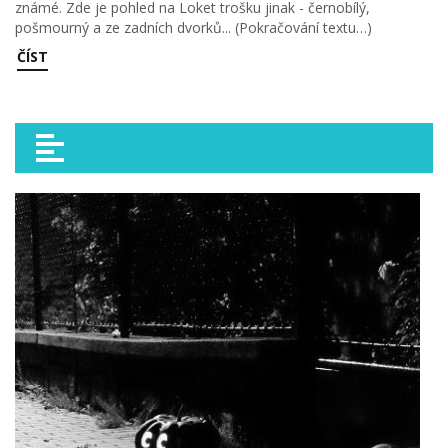
známé. Zde je pohled na Loket trošku jinak - černobílý,
pošmourný a ze zadních dvorků... (Pokračování textu…)
ČÍST