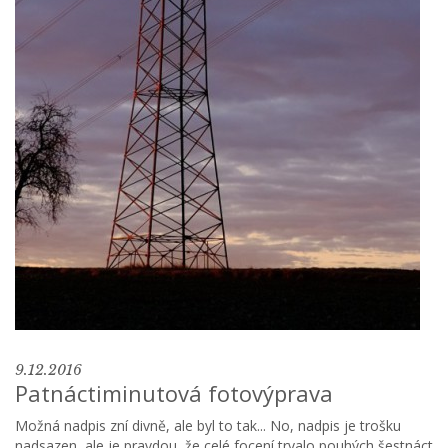
9.12.2016
Patnáctiminutová fotovýprava
Možná nadpis zní divně, ale byl to tak... No, nadpis je trošku
nadsazen, ale je pravdou, že celé focení trvalo pouhých šestnáct