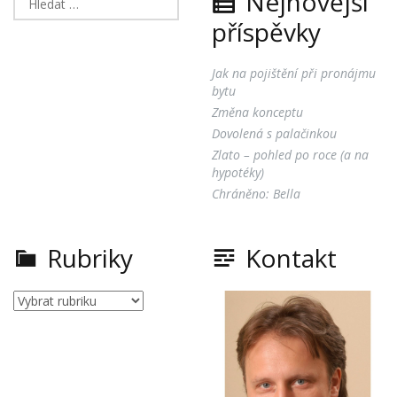
Nejnovější
příspěvky
Jak na pojištění při pronájmu
bytu
Změna konceptu
Dovolená s palačinkou
Zlato – pohled po roce (a na
hypotéky)
Chráněno: Bella
Rubriky
Kontakt
Rubriky