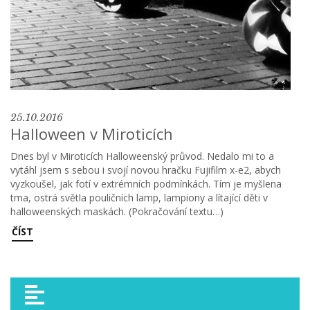
25.10.2016
Halloween v Miroticích
Dnes byl v Miroticích Halloweenský průvod. Nedalo mi to a
vytáhl jsem s sebou i svojí novou hračku Fujifilm x-e2, abych
vyzkoušel, jak fotí v extrémních podmínkách. Tím je myšlena
tma, ostrá světla pouličních lamp, lampiony a lítající děti v
halloweenských maskách. (Pokračování textu…)
ČÍST