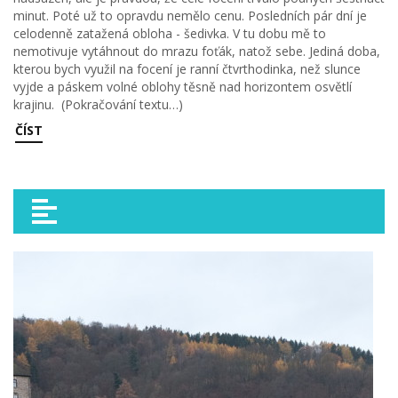
minut. Poté už to opravdu nemělo cenu. Posledních pár dní je
celodenně zatažená obloha - šedivka. V tu dobu mě to
nemotivuje vytáhnout do mrazu foťák, natož sebe. Jediná doba,
kterou bych využil na focení je ranní čtvrthodinka, než slunce
vyjde a páskem volné oblohy těsně nad horizontem osvětlí
krajinu. (Pokračování textu…)
ČÍST