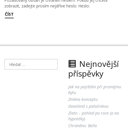
Požadovaný obsah je chráněn heslem. Pokud jej chcete
zobrazit, zadejte prosím nejdříve heslo: Heslo:
ČÍST
Nejnovější
Vyhledávání
příspěvky
Jak na pojištění při pronájmu
bytu
Změna konceptu
Dovolená s palačinkou
Zlato – pohled po roce (a na
hypotéky)
Chráněno: Bella