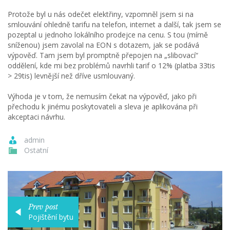
Protože byl u nás odečet elektřiny, vzpomněl jsem si na
smlouvání ohledně tarifu na telefon, internet a další, tak jsem se
pozeptal u jednoho lokálního prodejce na cenu. S tou (mírně
sníženou) jsem zavolal na EON s dotazem, jak se podává
výpověď. Tam jsem byl promptně přepojen na „slibovací“
oddělení, kde mi bez problémů navrhli tarif o 12% (platba 33tis
> 29tis) levnější než dříve usmlouvaný.
Výhoda je v tom, že nemusím čekat na výpověď, jako při
přechodu k jinému poskytovateli a sleva je aplikována při
akceptaci návrhu.
admin
Ostatní
Prev post
Pojištění bytu