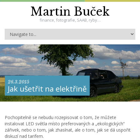
Martin Buček
finance, fotografie, SAAB, ryby…
26.3.2015
Jak ušetřit na elektřině
Pochopitelně se nebudu rozepisovat o tom, že můžete
instalovat LED světla místo preferovaných a „ekologických“
zářivek, nebo o tom, jak zhasínat, ale o tom, jak se dá uspořit
diskuzí nad tarifem.