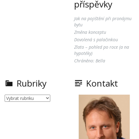
příspěvky
Jak na pojištění při pronájmu
bytu
Změna konceptu
Dovolená s palačinkou
Zlato – pohled po roce (a na
hypotéky)
Chráněno: Bella
Rubriky
Kontakt
Rubriky