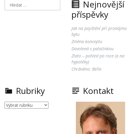
Nejnovější
Vyhledávání
příspěvky
Jak na pojištění při pronájmu
bytu
Změna konceptu
Dovolená s palačinkou
Zlato – pohled po roce (a na
hypotéky)
Chráněno: Bella
Rubriky
Kontakt
Rubriky