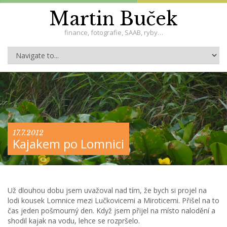
Martin Buček
finance, fotografie, SAAB, ryby…
17.7.2012
Kajakem po Lomnici
Už dlouhou dobu jsem uvažoval nad tím, že bych si projel na
lodi kousek Lomnice mezi Lučkovicemi a Miroticemi. Přišel na to
čas jeden pošmourný den. Když jsem přijel na místo nalodění a
shodil kajak na vodu, lehce se rozpršelo.