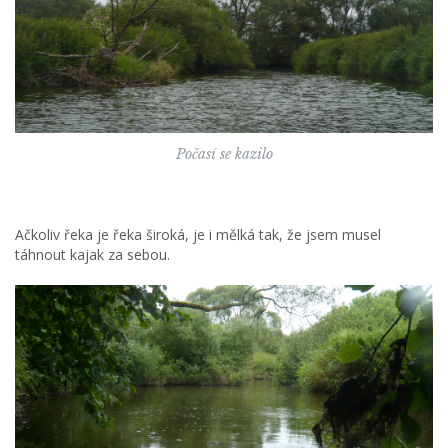
Počasí se kazilo
Ačkoliv řeka je řeka široká, je i mělká tak, že jsem musel
táhnout kajak za sebou.