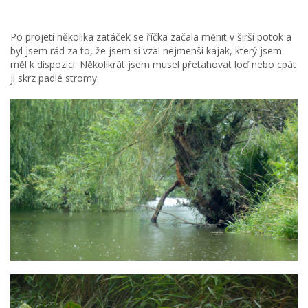
Po projetí několika zatáček se říčka začala měnit v širší potok a
byl jsem rád za to, že jsem si vzal nejmenší kajak, který jsem
měl k dispozici. Několikrát jsem musel přetahovat loď nebo cpát
ji skrz padlé stromy.