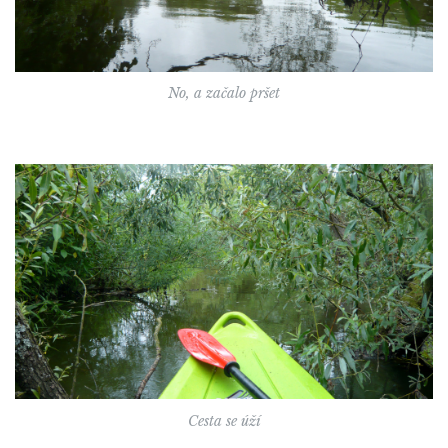
No, a začalo pršet
Cesta se úží