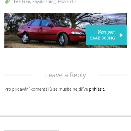
FeelFree
,
kayakfishing
,
Moken10
Next post
SAAB 900NG
Leave a Reply
Pro přidávání komentářů se musíte nejdříve
přihlásit
.