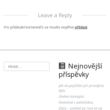
Leave a Reply
Pro přidávání komentářů se musíte nejdříve
přihlásit
.
Nejnovější
Vyhledávání
příspěvky
Jak na pojištění při pronájmu
bytu
Změna konceptu
Dovolená s palačinkou
Zlato – pohled po roce (a na