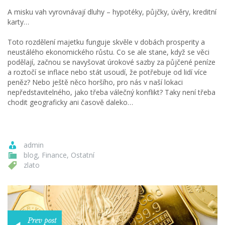
A misku vah vyrovnávají dluhy – hypotéky, půjčky, úvěry, kreditní
karty…
Toto rozdělení majetku funguje skvěle v dobách prosperity a
neustálého ekonomického růstu. Co se ale stane, když se věci
podělají, začnou se navyšovat úrokové sazby za půjčené peníze
a roztočí se inflace nebo stát usoudí, že potřebuje od lidí více
peněz? Nebo ještě něco horšího, pro nás v naší lokaci
nepředstavitelného, jako třeba válečný konflikt? Taky není třeba
chodit geograficky ani časově daleko…
admin
blog
,
Finance
,
Ostatní
zlato
Prev post