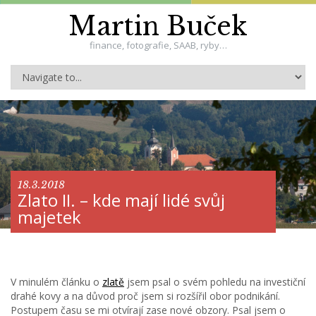
Martin Buček
finance, fotografie, SAAB, ryby…
18.3.2018
Zlato II. – kde mají lidé svůj
majetek
V minulém článku o
zlatě
jsem psal o svém pohledu na investiční
drahé kovy a na důvod proč jsem si rozšířil obor podnikání.
Postupem času se mi otvírají zase nové obzory. Psal jsem o