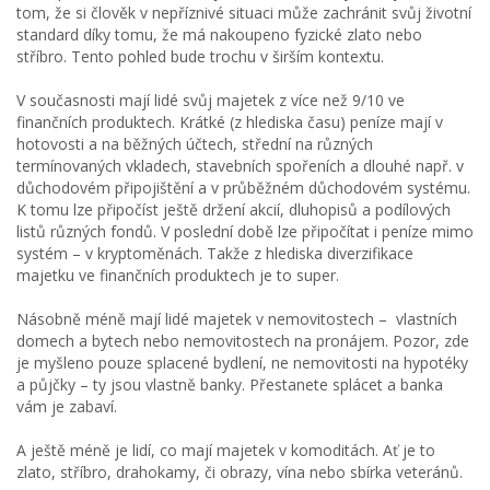
tom, že si člověk v nepříznivé situaci může zachránit svůj životní
standard díky tomu, že má nakoupeno fyzické zlato nebo
stříbro. Tento pohled bude trochu v širším kontextu.
V současnosti mají lidé svůj majetek z více než 9/10 ve
finančních produktech. Krátké (z hlediska času) peníze mají v
hotovosti a na běžných účtech, střední na různých
termínovaných vkladech, stavebních spořeních a dlouhé např. v
důchodovém připojištění a v průběžném důchodovém systému.
K tomu lze připočíst ještě držení akcií, dluhopisů a podílových
listů různých fondů. V poslední době lze připočítat i peníze mimo
systém – v kryptoměnách. Takže z hlediska diverzifikace
majetku ve finančních produktech je to super.
Násobně méně mají lidé majetek v nemovitostech – vlastních
domech a bytech nebo nemovitostech na pronájem. Pozor, zde
je myšleno pouze splacené bydlení, ne nemovitosti na hypotéky
a půjčky – ty jsou vlastně banky. Přestanete splácet a banka
vám je zabaví.
A ještě méně je lidí, co mají majetek v komoditách. Ať je to
zlato, stříbro, drahokamy, či obrazy, vína nebo sbírka veteránů.