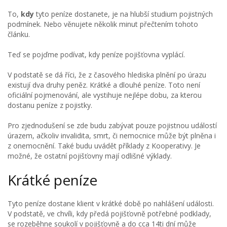
To,
kdy
tyto peníze dostanete, je na hlubší studium pojistných
podmínek. Nebo věnujete několik minut přečtením tohoto
článku.
Teď se pojďme podívat, kdy peníze pojišťovna vyplácí.
V podstatě se dá říci, že z časového hlediska plnění po úrazu
existují dva druhy peněz. Krátké a dlouhé peníze. Toto není
oficiální pojmenování, ale vystihuje nejlépe dobu, za kterou
dostanu peníze z pojistky.
Pro zjednodušení se zde budu zabývat pouze pojistnou událostí
úrazem, ačkoliv invalidita, smrt, či nemocnice může být plněna i
z onemocnění. Také budu uvádět příklady z Kooperativy. Je
možné, že ostatní pojišťovny mají odlišné výklady.
Krátké peníze
Tyto peníze dostane klient v krátké době po nahlášení události.
V podstatě, ve chvíli, kdy předá pojišťovně potřebné podklady,
se rozeběhne soukolí v pojišťovně a do cca 14ti dní může