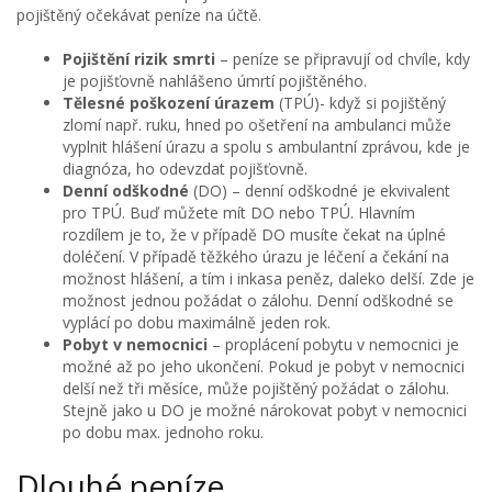
pojištěný očekávat peníze na účtě.
Pojištění rizik smrti
– peníze se připravují od chvíle, kdy
je pojišťovně nahlášeno úmrtí pojištěného.
Tělesné poškození úrazem
(TPÚ)- když si pojištěný
zlomí např. ruku, hned po ošetření na ambulanci může
vyplnit hlášení úrazu a spolu s ambulantní zprávou, kde je
diagnóza, ho odevzdat pojišťovně.
Denní odškodné
(DO) – denní odškodné je ekvivalent
pro TPÚ. Buď můžete mít DO nebo TPÚ. Hlavním
rozdílem je to, že v případě DO musíte čekat na úplné
doléčení. V případě těžkého úrazu je léčení a čekání na
možnost hlášení, a tím i inkasa peněz, daleko delší. Zde je
možnost jednou požádat o zálohu. Denní odškodné se
vyplácí po dobu maximálně jeden rok.
Pobyt v nemocnici
– proplácení pobytu v nemocnici je
možné až po jeho ukončení. Pokud je pobyt v nemocnici
delší než tři měsíce, může pojištěný požádat o zálohu.
Stejně jako u DO je možné nárokovat pobyt v nemocnici
po dobu max. jednoho roku.
Dlouhé peníze