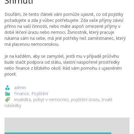
Shrnutí
Doufám, že tento článek vám pomůže ujasnit, co od pojistky
požadujete a zda ji vůbec potřebujete. Zda vaše příjmy závisí
přímo na vaší činnosti, nebo máte aspoň omezené příjmy v
době léčení úrazu nebo nemoci. Živnostník, který pracuje
rukama sám na sebe, má jiné potřeby než zaměstnanec, který
má placenou nemocenskou.
Je na každém, aby se zamyslel, jestli mu v případě průšvihu
bude stačit podpora od státu, vlastní naspořené prostředky
nebo finance z blízkého okolí. Rád vám pomohu s ujasněním
priorit.
admin
Finance
,
Pojištění
invalidita
,
pobyt v nemocnici
,
pojištění úrazu
,
trvalé
následky