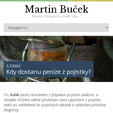
Martin Buček
finance, fotografie, SAAB, ryby…
5.7.2015
Kdy dostanu peníze z pojistky?
To,
kolik
peněz dostanete z případné pojistné události, si
obvykle můžete udělat představu sami výpočtem z pojistky
nebo po nahlédnutí do pojistných tabulek a vyhledání příslušné
diagnózy.