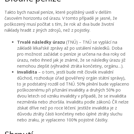
Takto bych nazval peníze, které pojištěný uvidí v delším
časovém horizontu od úrazu. V tomto případě je jasné, že
poškozený musí počítat s tím, že rok až dva bude životní
náklady hradit z jiných zdrojů, než z pojistky.
Trvalé následky úrazu
(TNÚ) – TNÚ se vyplácí na
základě lékařské zprávy až po ustálení následků. Doba
pro možnost zažádat o peníze je určena na dva roky od
úrazu, nebo ihned jak je známé, že se následky úrazu již
nemohou zlepšit (výhradně ztráta končetiny, orgánu…).
Invalidita
– o tom, jestli bude mít člověk invalidní
důchod, rozhoduje úřad (pověřený orgán státní správy),
to je podstatný rozdíl od TNÚ. 50% plnění bude vyplaceno
poškozenému při přiznání invalidity a druhých 50% po
dvou letech od vzniku invalidity v případě, že se invalidita
nezměnila nebo zhoršila. Invaliditu podle zákonů ČR nelze
získat dříve než po roce léčení. Jestliže invalidita je z
důvodu ztráty části končetiny nebo úplné ztráty sluchu
nebo zraku, je vyplaceno 100% pojistné částky.