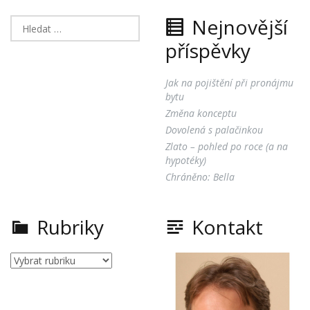
Nejnovější
Vyhledávání
příspěvky
Jak na pojištění při pronájmu
bytu
Změna konceptu
Dovolená s palačinkou
Zlato – pohled po roce (a na
hypotéky)
Chráněno: Bella
Rubriky
Kontakt
Rubriky